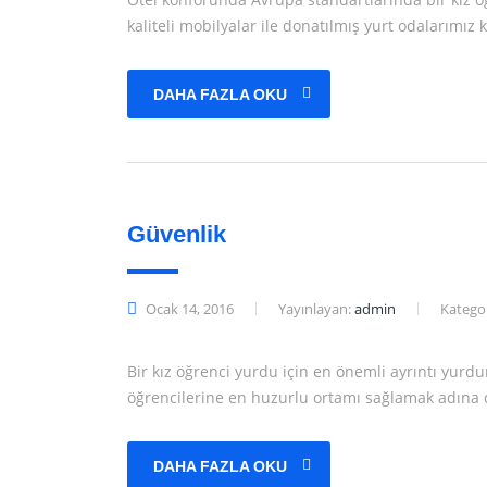
kaliteli mobilyalar ile donatılmış yurt odalarımız
DAHA FAZLA OKU
Güvenlik
Ocak 14, 2016
Yayınlayan:
admin
Kategor
Bir kız öğrenci yurdu için en önemli ayrıntı yurd
öğrencilerine en huzurlu ortamı sağlamak adına d
DAHA FAZLA OKU