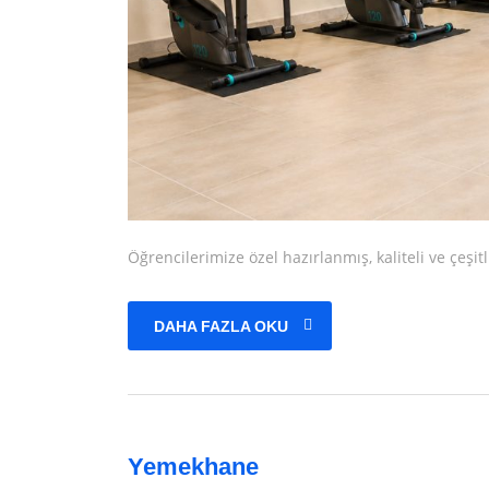
Öğrencilerimize özel hazırlanmış, kaliteli ve çeşi
DAHA FAZLA OKU
Yemekhane