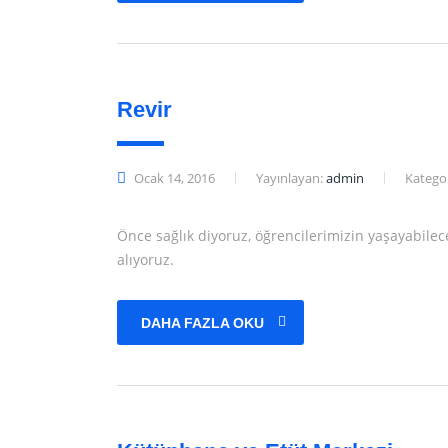
Revir
Ocak 14, 2016
Yayınlayan:
admin
Kategor
Önce sağlık diyoruz, öğrencilerimizin yaşayabilece
alıyoruz.
DAHA FAZLA OKU