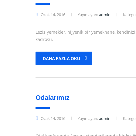
Ocak 14, 2016
Yayınlayan:
admin
Kategor
Leziz yemekler, hijyenik bir yemekhane, kendiniz
kadrosu.
DAHA FAZLA OKU
Odalarımız
Ocak 14, 2016
Yayınlayan:
admin
Kategor
Otel konforunda Avrupa standartlarında bir kız öğ