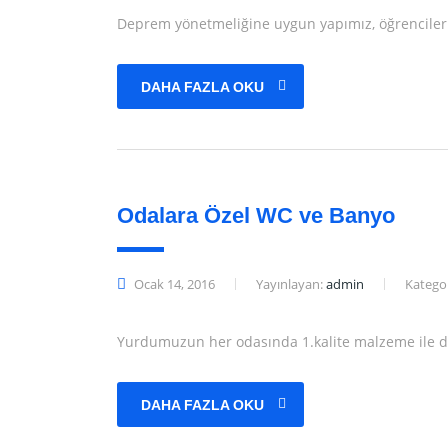
Deprem yönetmeliğine uygun yapımız, öğrencilerim
DAHA FAZLA OKU
Odalara Özel WC ve Banyo
Ocak 14, 2016
Yayınlayan:
admin
Kategor
Yurdumuzun her odasında 1.kalite malzeme ile d
DAHA FAZLA OKU