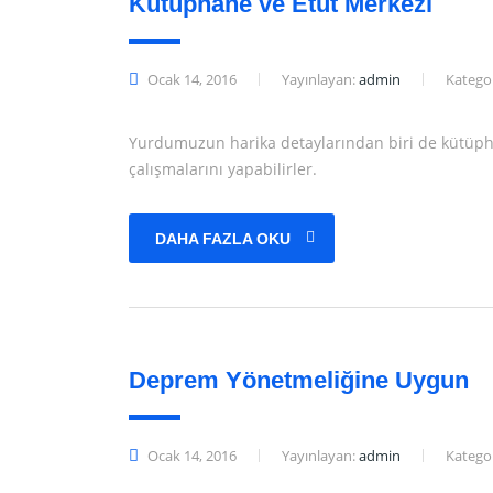
Kütüphane ve Etüt Merkezi
Ocak 14, 2016
Yayınlayan:
admin
Kategor
Yurdumuzun harika detaylarından biri de kütüpha
çalışmalarını yapabilirler.
DAHA FAZLA OKU
Deprem Yönetmeliğine Uygun
Ocak 14, 2016
Yayınlayan:
admin
Kategor