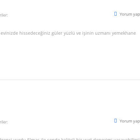
Yorum yap
iler:
i evinizde hissedeceğiniz güler yüzlü ve işinin uzmanı yemekhane
Yorum yap
iler:
renci yurdu Elmas ile sende kaliteli bir yurt deneyimi yaşayabilirsi